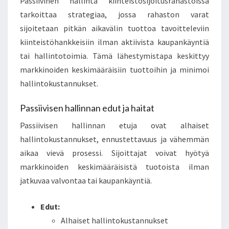
Passiivinen hallinta kiinteistösijoitusrahastoissa
tarkoittaa strategiaa, jossa rahaston varat
sijoitetaan pitkän aikavälin tuottoa tavoitteleviin
kiinteistöhankkeisiin ilman aktiivista kaupankäyntiä
tai hallintotoimia. Tämä lähestymistapa keskittyy
markkinoiden keskimääräisiin tuottoihin ja minimoi
hallintokustannukset.
Passiivisen hallinnan edut ja haitat
Passiivisen hallinnan etuja ovat alhaiset
hallintokustannukset, ennustettavuus ja vähemmän
aikaa vievä prosessi. Sijoittajat voivat hyötyä
markkinoiden keskimääräisistä tuotoista ilman
jatkuvaa valvontaa tai kaupankäyntiä.
Edut:
Alhaiset hallintokustannukset