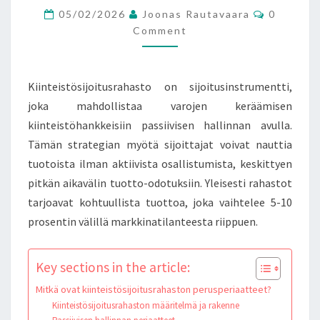
Comment
05/02/2026
Joonas Rautavaara
0
Comment
Kiinteistösijoitusrahasto on sijoitusinstrumentti,
joka mahdollistaa varojen keräämisen
kiinteistöhankkeisiin passiivisen hallinnan avulla.
Tämän strategian myötä sijoittajat voivat nauttia
tuotoista ilman aktiivista osallistumista, keskittyen
pitkän aikavälin tuotto-odotuksiin. Yleisesti rahastot
tarjoavat kohtuullista tuottoa, joka vaihtelee 5-10
prosentin välillä markkinatilanteesta riippuen.
Key sections in the article:
Mitkä ovat kiinteistösijoitusrahaston perusperiaatteet?
Kiinteistösijoitusrahaston määritelmä ja rakenne