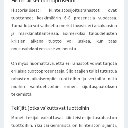
Historialliset tuottoprosentit
Historiallisesti kiinteistösijoitusrahastot ovat
tuottaneet keskimäärin 6-8 prosenttia vuodessa.
Tämä luku voi vaihdella merkittävästi eri aikakausina
ja markkinatilanteissa. Esimerkiksi taloudellisten
kriisien aikana tuotto voi laskea, kun taas
noususuhdanteessa se voi nousta.
On myös huomattava, että eri rahastot voivat tarjota
erilaisia tuottoprosentteja. Sijoittajien tulisi tutustua
rahaston aikaisempiin tuottoihin ja vertailla niitä
muihin vaihtoehtoihin ennen sijoituspäätöksen
tekemistä.
Tekijät, jotka vaikuttavat tuottoihin
Monet tekijät vaikuttavat kiinteistösijoitusrahaston
tuottoihin. Yksi tärkeimmistä on kiinteistön sijainti,