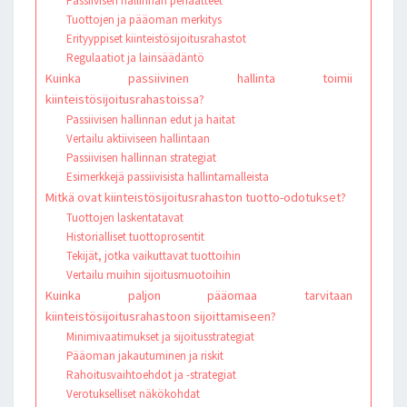
Passiivisen hallinnan periaatteet
Tuottojen ja pääoman merkitys
Erityyppiset kiinteistösijoitusrahastot
Regulaatiot ja lainsäädäntö
Kuinka passiivinen hallinta toimii
kiinteistösijoitusrahastoissa?
Passiivisen hallinnan edut ja haitat
Vertailu aktiiviseen hallintaan
Passiivisen hallinnan strategiat
Esimerkkejä passiivisista hallintamalleista
Mitkä ovat kiinteistösijoitusrahaston tuotto-odotukset?
Tuottojen laskentatavat
Historialliset tuottoprosentit
Tekijät, jotka vaikuttavat tuottoihin
Vertailu muihin sijoitusmuotoihin
Kuinka paljon pääomaa tarvitaan
kiinteistösijoitusrahastoon sijoittamiseen?
Minimivaatimukset ja sijoitusstrategiat
Pääoman jakautuminen ja riskit
Rahoitusvaihtoehdot ja -strategiat
Verotukselliset näkökohdat