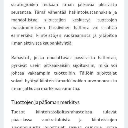
strategioiden mukaan ilman jatkuvaa aktiivista
seurantaa. Tämä vähentää hallintokustannuksia ja
mahdollistaa sijoittajien keskittyä tuottojen
maksimoimiseen. Passiivinen hallinta voi sisältää
esimerkiksi kiinteistöjen vuokraamista ja ylläpitoa
ilman aktiivista kaupankäyntiä.
Rahastot, jotka noudattavat passiivista hallintaa,
pyrkivät usein pitkäaikaisiin sijoituksiin, mikä voi
johtaa vakaampiin tuottoihin. Tällöin sijoittajat
voivat hyötyä kiinteistömarkkinoiden arvonnoususta
ilman jatkuvaa markkinaseurantaa.
Tuottojen ja pääoman merkitys
Tuotot kiinteistösijoitusrahastoissa tulevat
pääasiassa vuokratuloista ja kiinteistöjen
arvonnoususta. Sijoittajat saavat osinkoja, jotka