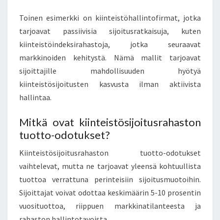
Toinen esimerkki on kiinteistöhallintofirmat, jotka
tarjoavat passiivisia sijoitusratkaisuja, kuten
kiinteistöindeksirahastoja, jotka seuraavat
markkinoiden kehitystä. Nämä mallit tarjoavat
sijoittajille mahdollisuuden hyötyä
kiinteistösijoitusten kasvusta ilman aktiivista
hallintaa.
Mitkä ovat kiinteistösijoitusrahaston
tuotto-odotukset?
Kiinteistösijoitusrahaston tuotto-odotukset
vaihtelevat, mutta ne tarjoavat yleensä kohtuullista
tuottoa verrattuna perinteisiin sijoitusmuotoihin.
Sijoittajat voivat odottaa keskimäärin 5-10 prosentin
vuosituottoa, riippuen markkinatilanteesta ja
rahaston hallintotavoista.