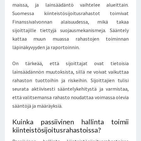
maissa, ja lainsäädäntö vaihtelee alueittain.
Suomessa kiinteistösijoitusrahastot toimivat
Finanssivalvonnan alaisuudessa, mikä takaa
sijoittajille tiettyjä suojausmekanismeja. Sääntely
kattaa muun muassa rahastojen toiminnan
läpinäkyvyyden ja raportoinnin.
On tärkeää, että sijoittajat ovat tietoisia
lainsäädännön muutoksista, sillä ne voivat vaikuttaa
rahaston tuottoihin ja riskeihin. Sijoittajien tulisi
seurata aktiivisesti sääntelykehitystä ja varmistaa,
että valitsemansa rahasto noudattaa voimassa olevia
sääntöjä ja määräyksiä.
Kuinka passiivinen hallinta toimii
kiinteistösijoitusrahastoissa?