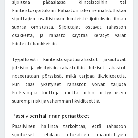
sijoittaa pääasiassa kiinteistöihin tai
kiinteistösijoituksiin. Rahaston rakenne mahdollistaa
sijoittajien osallistuvan kiinteistösijoituksiin ilman
suoraa omistusta. Sijoittajat ostavat rahaston
osakkeita, ja rahasto käyttää kerätyt varat
kiinteistöhankkeisiin.
Tyypillisesti kiinteistösijoitusrahastot jakautuvat
julkisiin ja yksityisiin rahastoihin. Julkiset rahastot
noteerataan pörssissä, mikä tarjoaa likviditeettiä,
kun taas yksityiset rahastot voivat tarjota
korkeampia tuottoja, mutta niihin liittyy usein
suurempi riski ja vähemmän likviditeettiä.
Passiivisen hallinnan periaatteet
Passiivinen hallinta tarkoittaa, että rahaston
sijoitukset tehdään etukäteen määriteltyjen