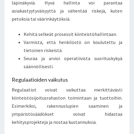
läpinäkyviä. Hyvä hallinta voi parantaa
asiakastyytyväisyyttä ja vähentää riskejä, kuten
petoksia tai väärinkäytöksiä.
Kehitä selkeät prosessit kiinteistöhallintaan.
Varmista, että henkilöstö on koulutettu ja
tietoinen riskeistä.
Seuraa ja arvioi operatiivista suorituskykyä
säännöllisesti.
Regulaatioiden vaikutus
Regulaatiot voivat vaikuttaa merkittävästi
kiinteistösijoitusrahaston toimintaan ja tuottoihin.
Esimerkiksi, rakennuslupien saaminen ja
ympäristösäädökset voivat hidastaa
kehitysprojekteja ja nostaa kustannuksia.