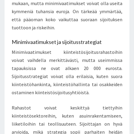
mukaan, mutta minimivaatimukset voivat olla useita
kymmeniä tuhansia euroja. On tärkeää ymmärtää,
että pääoman koko vaikuttaa suoraan sijoituksen
tuottoon ja riskeihin.
Minimivaatimukset ja sijoitusstrategiat
Minimivaatimukset kiinteistösijoitusrahastoihin
voivat vaihdella merkittävästi, mutta useimmissa
tapauksissa ne ovat alkaen 20 000 eurosta.
Sijoitusstrategiat voivat olla erilaisia, kuten suora
kiinteistöhankinta, kiinteistöhallinta tai osakkeiden
ostaminen kiinteistösijoitusyhtiöistä.
Rahastot voivat keskittyä tiettyihin
kiinteistösektoreihin, kuten asuinrakentamiseen,
liiketiloihin tai teollisuuteen. Sijoittajan on hyvä
arvioida, mikä strategia sopii parhaiten heidän