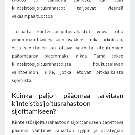
kiinteistösijoitusrahastot tarjoavat yleensä
vakaampaa tuottoa.
Toisaalta kiinteistösijoitusrahastot voivat olla
vähemmän likvidejä kuin osakkeet, mikä tarkoittaa,
että sijoittajien on oltava valmiita sitoutumaan
pääomaansa pidemmäksi aikaa. Tämä tekee
kiinteistösijoitusrahastoista houkuttelevan
vaihtoehdon niille, jotka etsivät pitkäaikaista
sijoitusta.
Kuinka paljon pääomaa tarvitaan
kiinteistösijoitusrahastoon
sijoittamiseen?
Kiinteistösijoitusrahastoon sijoittamiseen tarvittava
pääoma vaihtelee rahaston tyypin ja strategian