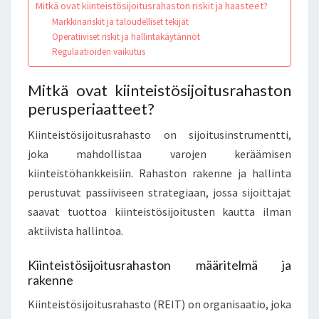
Mitkä ovat kiinteistösijoitusrahaston riskit ja haasteet?
Markkinariskit ja taloudelliset tekijät
Operatiiviset riskit ja hallintakäytännöt
Regulaatioiden vaikutus
Mitkä ovat kiinteistösijoitusrahaston
perusperiaatteet?
Kiinteistösijoitusrahasto on sijoitusinstrumentti,
joka mahdollistaa varojen keräämisen
kiinteistöhankkeisiin. Rahaston rakenne ja hallinta
perustuvat passiiviseen strategiaan, jossa sijoittajat
saavat tuottoa kiinteistösijoitusten kautta ilman
aktiivista hallintoa.
Kiinteistösijoitusrahaston määritelmä ja
rakenne
Kiinteistösijoitusrahasto (REIT) on organisaatio, joka