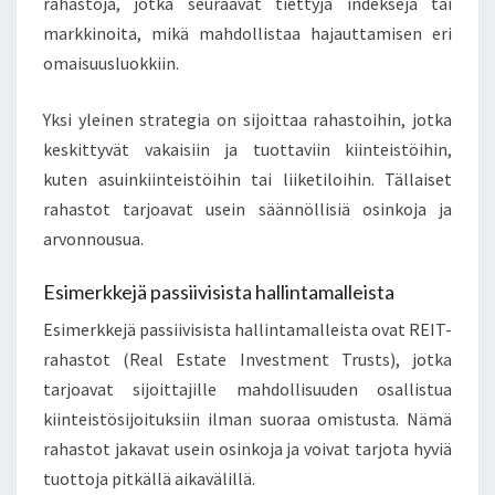
rahastoja, jotka seuraavat tiettyjä indeksejä tai
markkinoita, mikä mahdollistaa hajauttamisen eri
omaisuusluokkiin.
Yksi yleinen strategia on sijoittaa rahastoihin, jotka
keskittyvät vakaisiin ja tuottaviin kiinteistöihin,
kuten asuinkiinteistöihin tai liiketiloihin. Tällaiset
rahastot tarjoavat usein säännöllisiä osinkoja ja
arvonnousua.
Esimerkkejä passiivisista hallintamalleista
Esimerkkejä passiivisista hallintamalleista ovat REIT-
rahastot (Real Estate Investment Trusts), jotka
tarjoavat sijoittajille mahdollisuuden osallistua
kiinteistösijoituksiin ilman suoraa omistusta. Nämä
rahastot jakavat usein osinkoja ja voivat tarjota hyviä
tuottoja pitkällä aikavälillä.