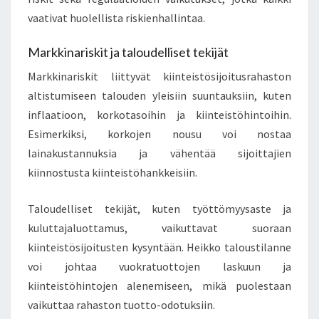
vaativat huolellista riskienhallintaa.
Markkinariskit ja taloudelliset tekijät
Markkinariskit liittyvät kiinteistösijoitusrahaston
altistumiseen talouden yleisiin suuntauksiin, kuten
inflaatioon, korkotasoihin ja kiinteistöhintoihin.
Esimerkiksi, korkojen nousu voi nostaa
lainakustannuksia ja vähentää sijoittajien
kiinnostusta kiinteistöhankkeisiin.
Taloudelliset tekijät, kuten työttömyysaste ja
kuluttajaluottamus, vaikuttavat suoraan
kiinteistösijoitusten kysyntään. Heikko taloustilanne
voi johtaa vuokratuottojen laskuun ja
kiinteistöhintojen alenemiseen, mikä puolestaan
vaikuttaa rahaston tuotto-odotuksiin.