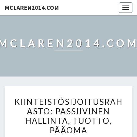
MCLAREN2014.COM
Togg
navig
MCLAREN2014.CO
KIINTEISTÖSIJOITUSRAH
KIINTEISTÖSIJOITUSRAH
PASSIIVINEN
ASTO: PASSIIVINEN
HALLINTA,
HALLINTA, TUOTTO,
TUOTTO,
PÄÄOMA
PÄÄOMA