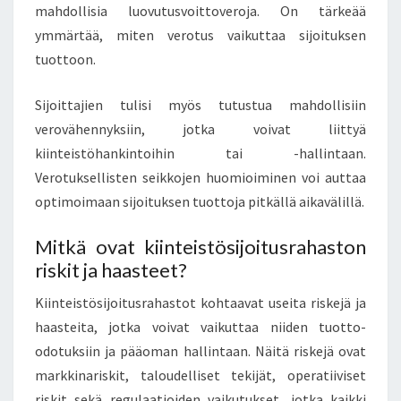
mahdollisia luovutusvoittoveroja. On tärkeää
ymmärtää, miten verotus vaikuttaa sijoituksen
tuottoon.
Sijoittajien tulisi myös tutustua mahdollisiin
verovähennyksiin, jotka voivat liittyä
kiinteistöhankintoihin tai -hallintaan.
Verotuksellisten seikkojen huomioiminen voi auttaa
optimoimaan sijoituksen tuottoja pitkällä aikavälillä.
Mitkä ovat kiinteistösijoitusrahaston
riskit ja haasteet?
Kiinteistösijoitusrahastot kohtaavat useita riskejä ja
haasteita, jotka voivat vaikuttaa niiden tuotto-
odotuksiin ja pääoman hallintaan. Näitä riskejä ovat
markkinariskit, taloudelliset tekijät, operatiiviset
riskit sekä regulaatioiden vaikutukset, jotka kaikki