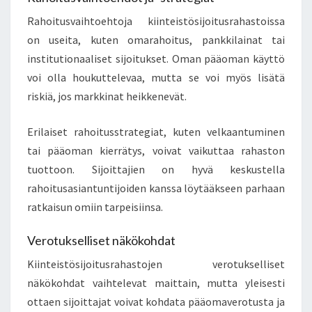
Rahoitusvaihtoehtoja kiinteistösijoitusrahastoissa
on useita, kuten omarahoitus, pankkilainat tai
institutionaaliset sijoitukset. Oman pääoman käyttö
voi olla houkuttelevaa, mutta se voi myös lisätä
riskiä, jos markkinat heikkenevät.
Erilaiset rahoitusstrategiat, kuten velkaantuminen
tai pääoman kierrätys, voivat vaikuttaa rahaston
tuottoon. Sijoittajien on hyvä keskustella
rahoitusasiantuntijoiden kanssa löytääkseen parhaan
ratkaisun omiin tarpeisiinsa.
Verotukselliset näkökohdat
Kiinteistösijoitusrahastojen verotukselliset
näkökohdat vaihtelevat maittain, mutta yleisesti
ottaen sijoittajat voivat kohdata pääomaverotusta ja