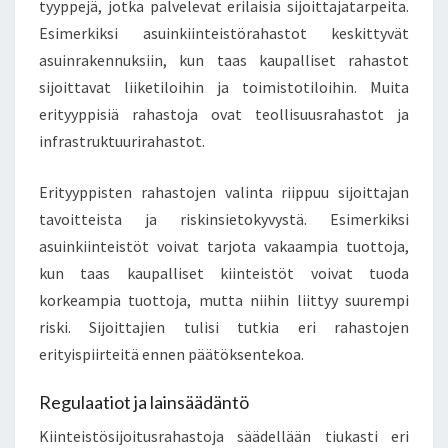
tyyppejä, jotka palvelevat erilaisia sijoittajatarpeita.
Esimerkiksi asuinkiinteistörahastot keskittyvät
asuinrakennuksiin, kun taas kaupalliset rahastot
sijoittavat liiketiloihin ja toimistotiloihin. Muita
erityyppisiä rahastoja ovat teollisuusrahastot ja
infrastruktuurirahastot.
Erityyppisten rahastojen valinta riippuu sijoittajan
tavoitteista ja riskinsietokyvystä. Esimerkiksi
asuinkiinteistöt voivat tarjota vakaampia tuottoja,
kun taas kaupalliset kiinteistöt voivat tuoda
korkeampia tuottoja, mutta niihin liittyy suurempi
riski. Sijoittajien tulisi tutkia eri rahastojen
erityispiirteitä ennen päätöksentekoa.
Regulaatiot ja lainsäädäntö
Kiinteistösijoitusrahastoja säädellään tiukasti eri