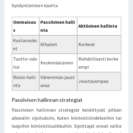
hyödyntämisen kautta.
Ominaisuu
Passiivinen halli
Aktiivinen hallinta
s
nta
Kustannuks
Alhaiset
Korkeat
et
Tuotto-odo
Mahdollisesti korke
Keskimääräinen
tus
ampi
Riskin halli
Vähemmän joust
Joustavampaa
nta
avaa
Passiivisen hallinnan strategiat
Passiivisen hallinnan strategiat keskittyvät pitkän
aikavälin sijoituksiin, kuten kiinteistöindekseihin tai
laajoihin kiinteistösalkkuihin. Sijoittajat voivat valita