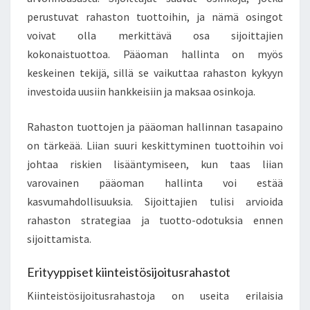
perustuvat rahaston tuottoihin, ja nämä osingot
voivat olla merkittävä osa sijoittajien
kokonaistuottoa. Pääoman hallinta on myös
keskeinen tekijä, sillä se vaikuttaa rahaston kykyyn
investoida uusiin hankkeisiin ja maksaa osinkoja.
Rahaston tuottojen ja pääoman hallinnan tasapaino
on tärkeää. Liian suuri keskittyminen tuottoihin voi
johtaa riskien lisääntymiseen, kun taas liian
varovainen pääoman hallinta voi estää
kasvumahdollisuuksia. Sijoittajien tulisi arvioida
rahaston strategiaa ja tuotto-odotuksia ennen
sijoittamista.
Erityyppiset kiinteistösijoitusrahastot
Kiinteistösijoitusrahastoja on useita erilaisia