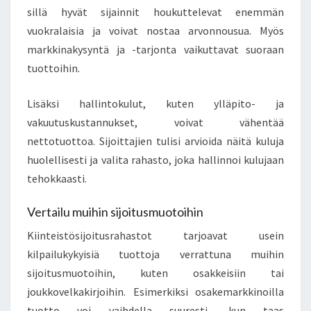
sillä hyvät sijainnit houkuttelevat enemmän
vuokralaisia ja voivat nostaa arvonnousua. Myös
markkinakysyntä ja -tarjonta vaikuttavat suoraan
tuottoihin.
Lisäksi hallintokulut, kuten ylläpito- ja
vakuutuskustannukset, voivat vähentää
nettotuottoa. Sijoittajien tulisi arvioida näitä kuluja
huolellisesti ja valita rahasto, joka hallinnoi kulujaan
tehokkaasti.
Vertailu muihin sijoitusmuotoihin
Kiinteistösijoitusrahastot tarjoavat usein
kilpailukykyisiä tuottoja verrattuna muihin
sijoitusmuotoihin, kuten osakkeisiin tai
joukkovelkakirjoihin. Esimerkiksi osakemarkkinoilla
tuotto voi vaihdella suuresti, kun taas