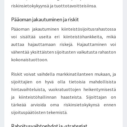
riskinsietokykyynsä ja tuottotavoitteisiinsa.
Pääoman jakautuminen ja riskit
Pääoman jakautuminen kiinteistösijoitusrahastossa
voi sisältää useita eri kiinteistöhankkeita, mikä
auttaa hajauttamaan riskejä. Hajauttaminen voi
vähentää yksittäisten sijoitusten vaikutusta rahaston
kokonaistuottoon.
Riskit voivat vaihdella markkinatilanteen mukaan, ja
sijoittajien on hyvä olla tietoisia mahdollisista
hintavaihteluista, vuokratuottojen heikentymisestä
ja kiinteistöhallinnan haasteista. Sijoittajan on
tärkeää arvioida oma riskinsietokykynsä ennen
sijoituspäätösten tekemistä.
Rahoitusvaihtoehdot ja -strategiat