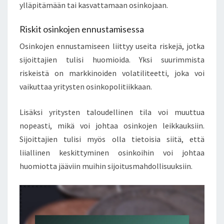
ylläpitämään tai kasvattamaan osinkojaan.
Riskit osinkojen ennustamisessa
Osinkojen ennustamiseen liittyy useita riskejä, jotka
sijoittajien tulisi huomioida. Yksi suurimmista
riskeistä on markkinoiden volatiliteetti, joka voi
vaikuttaa yritysten osinkopolitiikkaan.
Lisäksi yritysten taloudellinen tila voi muuttua
nopeasti, mikä voi johtaa osinkojen leikkauksiin.
Sijoittajien tulisi myös olla tietoisia siitä, että
liiallinen keskittyminen osinkoihin voi johtaa
huomiotta jääviin muihin sijoitusmahdollisuuksiin.