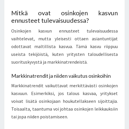
Mitkä ovat osinkojen kasvun
ennusteet tulevaisuudessa?
Osinkojen kasvun ennusteet tulevaisuudessa
vaihtelevat, mutta yleisesti ottaen asiantuntijat
odottavat maltillista kasvua. Tämä kasvu riippuu
useista tekijöistä, kuten yritysten taloudellisesta
suorituskyvystä ja markkinatrendeistä.
Markkinatrendit ja niiden vaikutus osinkoihin
Markkinatrendit vaikuttavat merkittävästi osinkojen
kasvuun. Esimerkiksi, jos talous kasvaa, yritykset
voivat lisätä osinkojaan houkutellakseen sijoittajia.
Toisaalta, taantuma voi johtaa osinkojen leikkauksiin
tai jopa niiden poistamiseen.