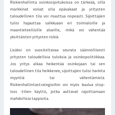
Riskienhallinta osinkosijoituksissa on tärkeää, sillä
markkinat voivat olla epävakaat ja yritysten
taloudellinen tila voi muuttua nopeasti. Sijoittajien
tulisi hajauttaa salkkuaan eri toimialoille ja
maantieteellisille alueille, mikä voi vähentää
yksittäisten yritysten riskiä.
Lisäksi on suositeltavaa seurata säännöllisesti
yritysten taloudellisia tuloksia ja osinkopolitiikkaa.
Jos yritys alkaa heikentää osinkojaan tai sen
taloudellinen tila heikkenee, sijoittajien tulisi harkita
myyntiä tai vähentämistä.
Riskienhallintastrategioihin voi myös kuulua stop-
loss -tilien käyttö, jotka auttavat rajoittamaan
mahdollisia tappioita.