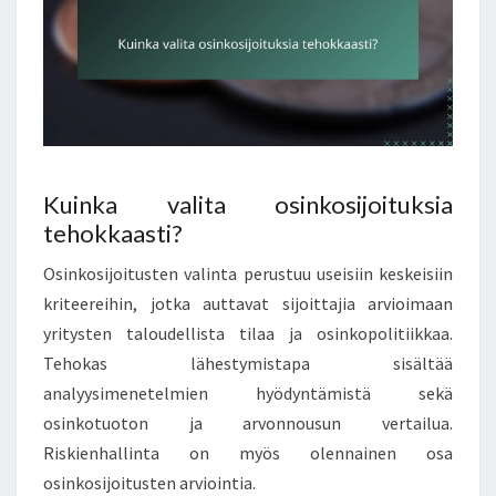
Kuinka valita osinkosijoituksia
tehokkaasti?
Osinkosijoitusten valinta perustuu useisiin keskeisiin
kriteereihin, jotka auttavat sijoittajia arvioimaan
yritysten taloudellista tilaa ja osinkopolitiikkaa.
Tehokas lähestymistapa sisältää
analyysimenetelmien hyödyntämistä sekä
osinkotuoton ja arvonnousun vertailua.
Riskienhallinta on myös olennainen osa
osinkosijoitusten arviointia.