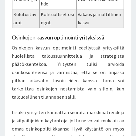
hde
Kulutustav
Kohtuulliset osi
Vakaus ja maltillinen
arat
ngot
kasvu
Osinkojen kasvun optimointi yrityksissä
Osinkojen kasvun optimointi edellyttää yrityksiltä
huolellista taloussuunnittelua ja strategista
päätöksentekoa. Yritysten tulisi arvioida
osinkosuhteensa ja varmistaa, että se on linjassa
pitkän aikavälin tavoitteiden kanssa. Tämä voi
tarkoittaa osinkojen nostamista vain silloin, kun
taloudellinen tilanne sen sallii.
Lisäksi yritysten kannattaa seurata markkinatrendejä
ja kilpailijoiden käytäntöjä, jotta ne voivat mukauttaa
omaa osinkopolitiikkaansa. Hyvä käytäntö on myös