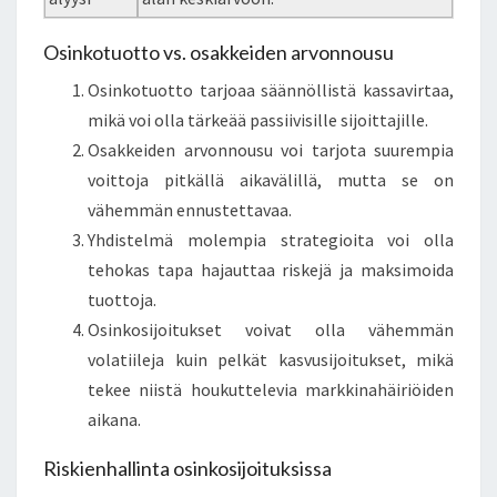
Osinkotuotto vs. osakkeiden arvonnousu
Osinkotuotto tarjoaa säännöllistä kassavirtaa,
mikä voi olla tärkeää passiivisille sijoittajille.
Osakkeiden arvonnousu voi tarjota suurempia
voittoja pitkällä aikavälillä, mutta se on
vähemmän ennustettavaa.
Yhdistelmä molempia strategioita voi olla
tehokas tapa hajauttaa riskejä ja maksimoida
tuottoja.
Osinkosijoitukset voivat olla vähemmän
volatiileja kuin pelkät kasvusijoitukset, mikä
tekee niistä houkuttelevia markkinahäiriöiden
aikana.
Riskienhallinta osinkosijoituksissa