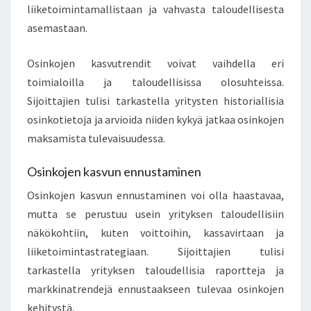
liiketoimintamallistaan ja vahvasta taloudellisesta
asemastaan.
Osinkojen kasvutrendit voivat vaihdella eri
toimialoilla ja taloudellisissa olosuhteissa.
Sijoittajien tulisi tarkastella yritysten historiallisia
osinkotietoja ja arvioida niiden kykyä jatkaa osinkojen
maksamista tulevaisuudessa.
Osinkojen kasvun ennustaminen
Osinkojen kasvun ennustaminen voi olla haastavaa,
mutta se perustuu usein yrityksen taloudellisiin
näkökohtiin, kuten voittoihin, kassavirtaan ja
liiketoimintastrategiaan. Sijoittajien tulisi
tarkastella yrityksen taloudellisia raportteja ja
markkinatrendejä ennustaakseen tulevaa osinkojen
kehitystä.