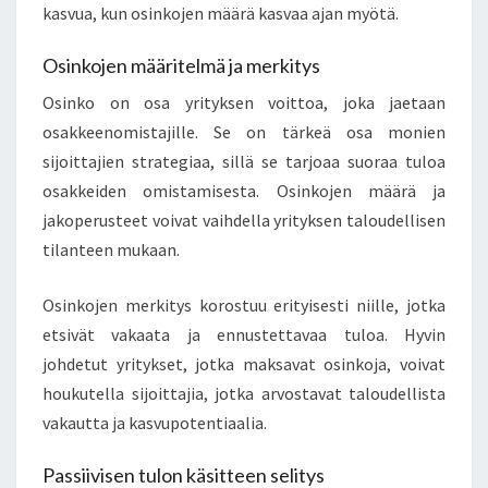
kasvua, kun osinkojen määrä kasvaa ajan myötä.
Osinkojen määritelmä ja merkitys
Osinko on osa yrityksen voittoa, joka jaetaan
osakkeenomistajille. Se on tärkeä osa monien
sijoittajien strategiaa, sillä se tarjoaa suoraa tuloa
osakkeiden omistamisesta. Osinkojen määrä ja
jakoperusteet voivat vaihdella yrityksen taloudellisen
tilanteen mukaan.
Osinkojen merkitys korostuu erityisesti niille, jotka
etsivät vakaata ja ennustettavaa tuloa. Hyvin
johdetut yritykset, jotka maksavat osinkoja, voivat
houkutella sijoittajia, jotka arvostavat taloudellista
vakautta ja kasvupotentiaalia.
Passiivisen tulon käsitteen selitys