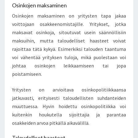
Osinkojen maksaminen
Osinkojen maksaminen on yritysten tapa jakaa
voittojaan osakkeenomistajille. Yritykset, jotka
maksavat osinkoja, sitoutuvat usein säännöllisiin
maksuihin, mutta taloudelliset haasteet voivat
rajoittaa tätä kykyä. Esimerkiksi talouden taantuma
voi vähentää yrityksen tuloja, mikä puolestaan voi
johtaa osinkojen leikkaamiseen tai jopa
poistamiseen.
Yritysten on arvioitava osinkopolitiikkaansa
jatkuvasti, erityisesti taloudellisten suhdanteiden
muuttuessa. Hyvin hoidettu osinkopolitiikka voi
kuitenkin houkutella sijoittajia ja parantaa
osakkeiden arvoa pitkällä aikavälillä.
Taloudelliset haasteet