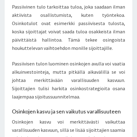
Passiivinen tulo tarkoittaa tuloa, joka saadaan ilman
aktiivista osallistumista, kuten työntekoa.
Osinkotulot ovat esimerkki passiivisesta tulosta,
koska sijoittajat voivat saada tuloa osakkeista ilman
päivittäistä hallintoa. Tämä tekee osingoista
houkuttelevan vaihtoehdon monille sijoittajille.
Passiivisen tulon luominen osinkojen avulla voi vaatia
alkuinvestointeja, mutta pitkällä aikavälillä se voi
johtaa merkittävään varallisuuden kasvuun.
Sijoittajien tulisi harkita osinkostrategioita osana
laajempaa sijoitussuunnitelmaa.
Osinkojen kasvu ja sen vaikutus varallisuuteen
Osinkojen kasvu voi merkittävästi vaikuttaa
varallisuuden kasvuun, sillä se lisää sijoittajien saamia