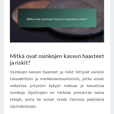
Mitkä ovat osinkojen kasvun haasteet
ja riskit?
Osinkojen kasvun haasteet ja riskit liittyvät useisiin
taloudellisiin ja markkinaolosuhteisiin, jotka voivat
vaikuttaa yritysten kykyyn maksaa ja kasvattaa
osinkoja. Sijoittajien on tärkeää ymmärtää nämä
tekijät, jotta he voivat tehdä tietoisia päätöksiä
sijoituksistaan.