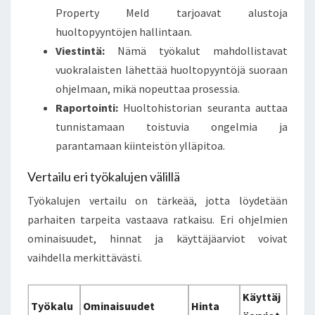
Property Meld tarjoavat alustoja
huoltopyyntöjen hallintaan.
Viestintä:
Nämä työkalut mahdollistavat
vuokralaisten lähettää huoltopyyntöjä suoraan
ohjelmaan, mikä nopeuttaa prosessia.
Raportointi:
Huoltohistorian seuranta auttaa
tunnistamaan toistuvia ongelmia ja
parantamaan kiinteistön ylläpitoa.
Vertailu eri työkalujen välillä
Työkalujen vertailu on tärkeää, jotta löydetään
parhaiten tarpeita vastaava ratkaisu. Eri ohjelmien
ominaisuudet, hinnat ja käyttäjäarviot voivat
vaihdella merkittävästi.
Käyttäj
Työkalu
Ominaisuudet
Hinta