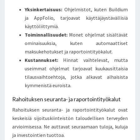
Yksinkertaisuus:
Ohjelmistot, kuten Buildium
ja AppFolio, tarjoavat käyttäjäystävällisiä
käyttöliittymiä.
Toiminnallisuudet:
Monet ohjelmat sisältävät
ominaisuuksia, kuten automaattiset
maksukehotukset ja raportointityökalut.
Kustannukset:
Hinnat vaihtelevat, mutta
useimmat ohjelmat tarjoavat kuukausittaisia
tilausvaihtoehtoja, jotka alkavat alhaisista
kymmenistä euroista.
Rahoituksen seuranta- ja raportointityökalut
Rahoituksen seuranta- ja raportointityökalut ovat
keskeisiä sijoituskiinteistön taloudellisen terveyden
arvioimisessa. Ne auttavat seuraamaan tuloja, kuluja
ja investointien tuottoa.