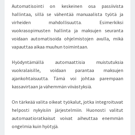
Automatisointi on keskeinen osa passiivista
hallintaa, sillä se vähentää manuaalista työtä ja
virheiden mahdollisuutta. Esimerkiksi
vuokrasopimusten hallinta ja maksujen seuranta
voidaan automatisoida ohjelmistojen avulla, mikä
vapauttaa aikaa muuhun toimintaan.
Hyödyntämällä automaattisia muistutuksia
vuokralaisille, voidaan parantaa maksujen
ajankohtaisuutta. Tämä voi johtaa parempaan
kassavirtaan ja vähemmän viivästyksiä.
On tärkeää valita oikeat työkalut, jotka integroituvat
helposti nykyisiin järjestelmiin. Huonosti valitut
automaatioratkaisut voivat aiheuttaa enemmän
ongelmia kuin hyötyjä.