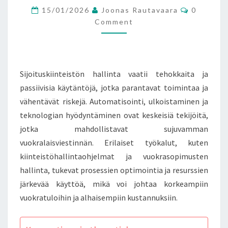
Comment
15/01/2026
Joonas Rautavaara
0
Comment
Sijoituskiinteistön hallinta vaatii tehokkaita ja
passiivisia käytäntöjä, jotka parantavat toimintaa ja
vähentävät riskejä. Automatisointi, ulkoistaminen ja
teknologian hyödyntäminen ovat keskeisiä tekijöitä,
jotka mahdollistavat sujuvamman
vuokralaisviestinnän. Erilaiset työkalut, kuten
kiinteistöhallintaohjelmat ja vuokrasopimusten
hallinta, tukevat prosessien optimointia ja resurssien
järkevää käyttöä, mikä voi johtaa korkeampiin
vuokratuloihin ja alhaisempiin kustannuksiin.