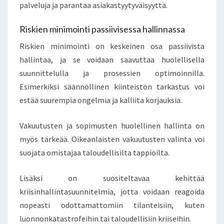
palveluja ja parantaa asiakastyytyväisyyttä.
Riskien minimointi passiivisessa hallinnassa
Riskien minimointi on keskeinen osa passiivista
hallintaa, ja se voidaan saavuttaa huolellisella
suunnittelulla ja prosessien optimoinnilla.
Esimerkiksi säännöllinen kiinteistön tarkastus voi
estää suurempia ongelmia ja kalliita korjauksia.
Vakuutusten ja sopimusten huolellinen hallinta on
myös tärkeää. Oikeanlaisten vakuutusten valinta voi
suojata omistajaa taloudellisilta tappioilta.
Lisäksi on suositeltavaa kehittää
kriisinhallintasuunnitelmia, jotta voidaan reagoida
nopeasti odottamattomiin tilanteisiin, kuten
luonnonkatastrofeihin tai taloudellisiin kriiseihin.