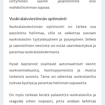
siirtyminen uusille järjestelmille olisi
mahdollisimman sujuvaa.
Vuokralaisviestinnän optimointi
Vuokralaisviestinnän optimointi on tärkeä osa
passiivista hallintaa, sillä se vaikuttaa suoraan
vuokralaisten tyytyväisyyteen ja pysyvyyteen. Selkeä
ja säännöllinen viestintä voi estää väärinkäsityksiä ja
parantaa vuokralaiskokemusta.
Hyvät käytännöt sisältävät automaattiset viestit
vuokranmaksuista, huoltopyynnöistä ja muista
tärkeistä asioista. Tämä voi vähentää vuokralaisilta
tulevaa kyselyä ja parantaa hallinnan sujuvuutta.
On myös tärkeää kerätä palautetta vuokralaisilta ja
reagoida siihen nopeasti, jotta voidaan kehittää