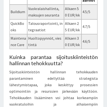
äarviot
Vuokralaishallinta,
Alkaen 5
Buildium
4.5/5
maksujen seuranta
0 EUR/kk
QuickBo
Talousraportointi, in
Alkaen 2
4.7/5
oks
tegraatiot
5 EUR/kk
Maintena
Huoltopyynnöt, vies
Alkaen 3
4.6/5
nce Care
tintä
0 EUR/kk
Kuinka parantaa sijoituskiinteistön
hallinnan tehokkuutta?
Sijoituskiinteistön hallinnan tehokkuuden
parantaminen edellyttää strategista
lähestymistapaa, joka keskittyy prosessien
optimointiin ja resurssien järkevään käyttöön.
Tehokkuuden lisääminen voi johtaa korkeampiin
vuokratuloihin ja alhaisempiin