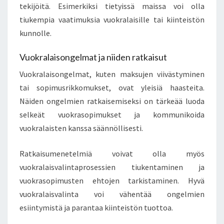
tekijöitä. Esimerkiksi tietyissä maissa voi olla
tiukempia vaatimuksia vuokralaisille tai kiinteistön
kunnolle.
Vuokralaisongelmat ja niiden ratkaisut
Vuokralaisongelmat, kuten maksujen viivästyminen
tai sopimusrikkomukset, ovat yleisiä haasteita.
Näiden ongelmien ratkaisemiseksi on tärkeää luoda
selkeät vuokrasopimukset ja kommunikoida
vuokralaisten kanssa säännöllisesti.
Ratkaisumenetelmiä voivat olla myös
vuokralaisvalintaprosessien tiukentaminen ja
vuokrasopimusten ehtojen tarkistaminen. Hyvä
vuokralaisvalinta voi vähentää ongelmien
esiintymistä ja parantaa kiinteistön tuottoa.