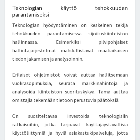
Teknologian käyttö tehokkuuden
parantamiseksi
Teknologian hyödyntäminen on keskeinen tekijä
tehokkuuden parantamisessa sijoituskiinteistön
hallinnassa. Esimerkiksi pilvipohjaiset
hallintajärjestelmät mahdollistavat reaaliaikaisen
tiedon jakamisen ja analysoinnin.
Erilaiset ohjelmistot voivat auttaa hallitsemaan
vuokrasopimuksia, seurata markkinahintoja ja
analysoida kiinteistön suorituskykyä. Tämä auttaa
omistajia tekemään tietoon perustuvia päätöksiä.
On suositeltavaa investoida teknologisiin
ratkaisuihin, jotka tarjoavat käyttäjäystävällisiä
käyttöliittymiä ja hyviä asiakastukipalveluja, jotta