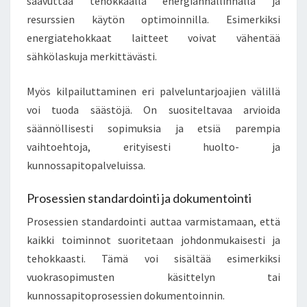
saavuttaa tehokkaalla energianhallinnalla ja
resurssien käytön optimoinnilla. Esimerkiksi
energiatehokkaat laitteet voivat vähentää
sähkölaskuja merkittävästi.
Myös kilpailuttaminen eri palveluntarjoajien välillä
voi tuoda säästöjä. On suositeltavaa arvioida
säännöllisesti sopimuksia ja etsiä parempia
vaihtoehtoja, erityisesti huolto- ja
kunnossapitopalveluissa.
Prosessien standardointi ja dokumentointi
Prosessien standardointi auttaa varmistamaan, että
kaikki toiminnot suoritetaan johdonmukaisesti ja
tehokkaasti. Tämä voi sisältää esimerkiksi
vuokrasopimusten käsittelyn tai
kunnossapitoprosessien dokumentoinnin.