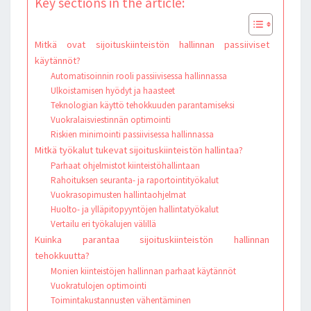
Key sections in the article:
Mitkä ovat sijoituskiinteistön hallinnan passiiviset
käytännöt?
Automatisoinnin rooli passiivisessa hallinnassa
Ulkoistamisen hyödyt ja haasteet
Teknologian käyttö tehokkuuden parantamiseksi
Vuokralaisviestinnän optimointi
Riskien minimointi passiivisessa hallinnassa
Mitkä työkalut tukevat sijoituskiinteistön hallintaa?
Parhaat ohjelmistot kiinteistöhallintaan
Rahoituksen seuranta- ja raportointityökalut
Vuokrasopimusten hallintaohjelmat
Huolto- ja ylläpitopyyntöjen hallintatyökalut
Vertailu eri työkalujen välillä
Kuinka parantaa sijoituskiinteistön hallinnan
tehokkuutta?
Monien kiinteistöjen hallinnan parhaat käytännöt
Vuokratulojen optimointi
Toimintakustannusten vähentäminen