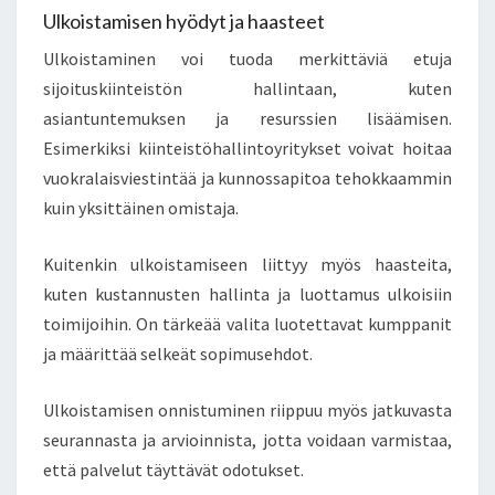
Ulkoistamisen hyödyt ja haasteet
Ulkoistaminen voi tuoda merkittäviä etuja
sijoituskiinteistön hallintaan, kuten
asiantuntemuksen ja resurssien lisäämisen.
Esimerkiksi kiinteistöhallintoyritykset voivat hoitaa
vuokralaisviestintää ja kunnossapitoa tehokkaammin
kuin yksittäinen omistaja.
Kuitenkin ulkoistamiseen liittyy myös haasteita,
kuten kustannusten hallinta ja luottamus ulkoisiin
toimijoihin. On tärkeää valita luotettavat kumppanit
ja määrittää selkeät sopimusehdot.
Ulkoistamisen onnistuminen riippuu myös jatkuvasta
seurannasta ja arvioinnista, jotta voidaan varmistaa,
että palvelut täyttävät odotukset.