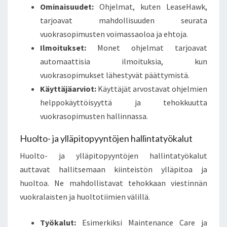
Ominaisuudet:
Ohjelmat, kuten LeaseHawk,
tarjoavat mahdollisuuden seurata
vuokrasopimusten voimassaoloa ja ehtoja.
Ilmoitukset:
Monet ohjelmat tarjoavat
automaattisia ilmoituksia, kun
vuokrasopimukset lähestyvät päättymistä.
Käyttäjäarviot:
Käyttäjät arvostavat ohjelmien
helppokäyttöisyyttä ja tehokkuutta
vuokrasopimusten hallinnassa.
Huolto- ja ylläpitopyyntöjen hallintatyökalut
Huolto- ja ylläpitopyyntöjen hallintatyökalut
auttavat hallitsemaan kiinteistön ylläpitoa ja
huoltoa. Ne mahdollistavat tehokkaan viestinnän
vuokralaisten ja huoltotiimien välillä.
Työkalut:
Esimerkiksi Maintenance Care ja