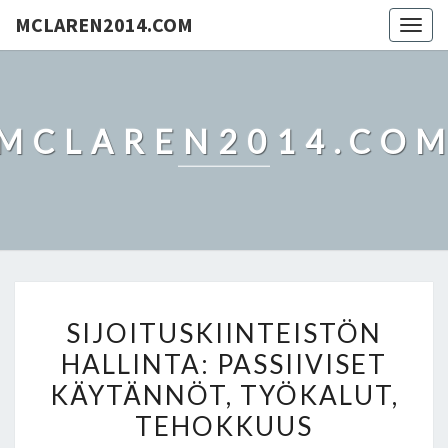
MCLAREN2014.COM
Togg
navig
MCLAREN2014.CO
SIJOITUSKIINTEISTÖN
SIJOITUSKIINTEISTÖN
HALLINTA:
HALLINTA: PASSIIVISET
PASSIIVISET
KÄYTÄNNÖT, TYÖKALUT,
KÄYTÄNNÖT,
TYÖKALUT,
TEHOKKUUS
TEHOKKUUS