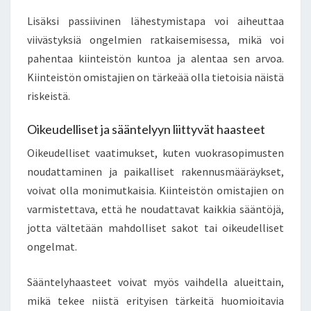
Lisäksi passiivinen lähestymistapa voi aiheuttaa
viivästyksiä ongelmien ratkaisemisessa, mikä voi
pahentaa kiinteistön kuntoa ja alentaa sen arvoa.
Kiinteistön omistajien on tärkeää olla tietoisia näistä
riskeistä.
Oikeudelliset ja sääntelyyn liittyvät haasteet
Oikeudelliset vaatimukset, kuten vuokrasopimusten
noudattaminen ja paikalliset rakennusmääräykset,
voivat olla monimutkaisia. Kiinteistön omistajien on
varmistettava, että he noudattavat kaikkia sääntöjä,
jotta vältetään mahdolliset sakot tai oikeudelliset
ongelmat.
Sääntelyhaasteet voivat myös vaihdella alueittain,
mikä tekee niistä erityisen tärkeitä huomioitavia