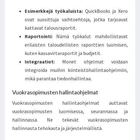
Esimerkkejä työkaluista:
QuickBooks ja Xero
ovat suosittuja vaihtoehtoja, jotka tarjoavat
kattavat talousraportit.
Raportointi:
Nämä työkalut mahdollistavat
erilaisten taloudellisten raporttien luomisen,
kuten kassavirtaraportit ja budjetit.
Integraatiot:
Monet ohjelmat voidaan
integroida muihin kiinteistöhallintaohjelmiin,
mikä parantaa tiedonhallintaa.
Vuokrasopimusten hallintaohjelmat
Vuokrasopimusten hallintaohjelmat auttavat
vuokrasopimusten luomisessa, seurannassa ja
hallinnassa. Ne tekevät vuokrasopimusten
hallinnasta tehokasta ja järjestelmällistä.