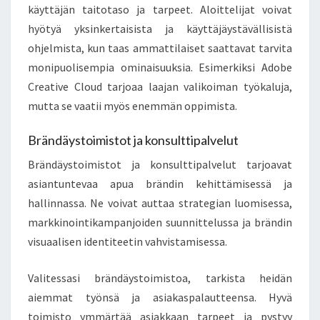
käyttäjän taitotaso ja tarpeet. Aloittelijat voivat
hyötyä yksinkertaisista ja käyttäjäystävällisistä
ohjelmista, kun taas ammattilaiset saattavat tarvita
monipuolisempia ominaisuuksia. Esimerkiksi Adobe
Creative Cloud tarjoaa laajan valikoiman työkaluja,
mutta se vaatii myös enemmän oppimista.
Brändäystoimistot ja konsulttipalvelut
Brändäystoimistot ja konsulttipalvelut tarjoavat
asiantuntevaa apua brändin kehittämisessä ja
hallinnassa. Ne voivat auttaa strategian luomisessa,
markkinointikampanjoiden suunnittelussa ja brändin
visuaalisen identiteetin vahvistamisessa.
Valitessasi brändäystoimistoa, tarkista heidän
aiemmat työnsä ja asiakaspalautteensa. Hyvä
toimisto ymmärtää asiakkaan tarpeet ja pystyy