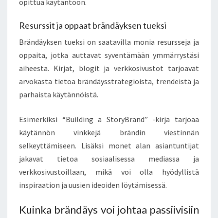
opittua käytäntöön.
Resurssit ja oppaat brändäyksen tueksi
Brändäyksen tueksi on saatavilla monia resursseja ja
oppaita, jotka auttavat syventämään ymmärrystäsi
aiheesta. Kirjat, blogit ja verkkosivustot tarjoavat
arvokasta tietoa brändäysstrategioista, trendeistä ja
parhaista käytännöistä.
Esimerkiksi “Building a StoryBrand” -kirja tarjoaa
käytännön vinkkejä brändin viestinnän
selkeyttämiseen. Lisäksi monet alan asiantuntijat
jakavat tietoa sosiaalisessa mediassa ja
verkkosivustoillaan, mikä voi olla hyödyllistä
inspiraation ja uusien ideoiden löytämisessä.
Kuinka brändäys voi johtaa passiivisiin