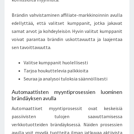
Brändin vahvistaminen affiliate-markkinoinnin avulla
edellyttää, että valitset kumppanit, jotka jakavat
samat arvot ja kohdeyleisön. Hyvin valitut kumppanit
voivat parantaa brändin uskottavuutta ja laajentaa
sen tavoittavuutta.
Valitse kumppanit huolellisesti
Tarjoa houkuttelevia palkkioita
Seuraa ja analysoi tuloksia säännöllisesti
Automaattisten myyntiprosessien luominen
brändäyksen avulla
Automaattiset myyntiprosessit ovat keskeisiä
passiivisten tulojen saavuttamisessa
verkkotuotteiden brändäyksessä. Näiden prosessien
avulla voit myydä tuotteita ilman jatkuvaa aktiivista