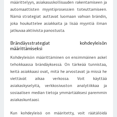
määrittelyyn, asiakasuskollisuuden rakentamiseen ja
automaattisten myyntiprosessien toteuttamiseen.
Nämä strategiat auttavat luomaan vahvan brändin,
joka houkuttelee asiakkaita ja lisää myyntiä ilman
jatkuvaa aktiivista panostusta.
Brändäysstrategiat kohdeyleisön
määrittämiseksi
Kohdeyleisön määrittäminen on ensimmäinen askel
tehokkaassa brändäyksessä. On tärkeää tunnistaa,
keitä asiakkaasi ovat, mitä he arvostavat ja missä he
viettävät aikaa verkossa. Voit käyttää
asiakaskyselyitä, verkkosivuston analytiikkaa ja
sosiaalisen median tietoja ymmärtääksesi paremmin
asiakaskuntaasi.
Kun kohdeyleisö on määritetty, voit räätälöidä