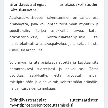
Brändäysstrategiat asiakasuskollisuuden
rakentamiseksi
Asiakasuskollisuuden rakentaminen on tärkeä osa
brändäystä, joka voi johtaa toistuvaan myyntiin ja
suosituksiin. Tarjoa asiakkaille arvoa, kuten
erikoistarjouksia, kanta-asiakasohjelmia tai
henkilökohtaista asiakaspalvelua, joka tekee heistä
uskollisia brändillesi.
Voit myös kerätä asiakaspalautetta ja käyttää sitä
parantaaksesi tuotteitasi ja palveluitasi. Tämä
osoittaa asiakkaille, että arvostat heidän
mielipiteitään ja olet valmis kehittämään brändiäsi
heidän tarpeidensa mukaan.
Brändäysstrategiat automaattisten
myyntiprosessien toteuttamiseksi