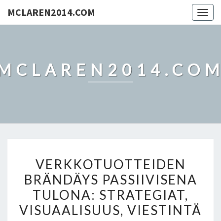
MCLAREN2014.COM
Togg
navig
MCLAREN2014.CO
VERKKOTUOTTEIDEN
VERKKOTUOTTEIDEN
BRÄNDÄYS
BRÄNDÄYS PASSIIVISENA
PASSIIVISENA
TULONA: STRATEGIAT,
TULONA:
STRATEGIAT,
VISUAALISUUS, VIESTINTÄ
VISUAALISUUS,