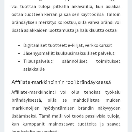
voi tuottaa tuloja pitkällä aikavälillä, kun asiakas
ostaa tuotteen kerran ja saa sen käyttöönsä. Tällöin
brändäyksen merkitys korostuu, sillä vahva brändi voi
lisätä asiakkaiden luottamusta ja halukkuutta ostaa.
Digitaaliset tuotteet: e-kirjat, verkkokurssit
Jäsenyysmallit: kuukausimaksulliset palvelut
Tilauspalvelut: säännölliset toimitukset
asiakkaille
Affiliate-markkinoinnin rooli brändäyksessä
Affiliate-markkinointi voi olla tehokas työkalu
brändäyksessä, sillä se mahdollistaa muiden
markkinoijien hyödyntämisen brändin näkyvyyden
lisäämiseksi. Tämä malli voi tuoda passiivisia tuloja,
kun kumppanit mainostavat tuotteita ja saavat
komissioita myynnistä.