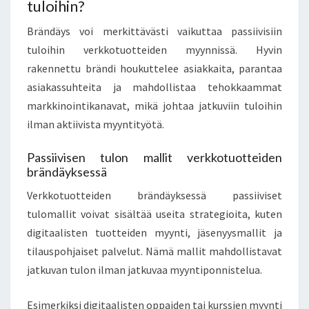
tuloihin?
Brändäys voi merkittävästi vaikuttaa passiivisiin
tuloihin verkkotuotteiden myynnissä. Hyvin
rakennettu brändi houkuttelee asiakkaita, parantaa
asiakassuhteita ja mahdollistaa tehokkaammat
markkinointikanavat, mikä johtaa jatkuviin tuloihin
ilman aktiivista myyntityötä.
Passiivisen tulon mallit verkkotuotteiden
brändäyksessä
Verkkotuotteiden brändäyksessä passiiviset
tulomallit voivat sisältää useita strategioita, kuten
digitaalisten tuotteiden myynti, jäsenyysmallit ja
tilauspohjaiset palvelut. Nämä mallit mahdollistavat
jatkuvan tulon ilman jatkuvaa myyntiponnistelua.
Esimerkiksi digitaalisten oppaiden tai kurssien myynti