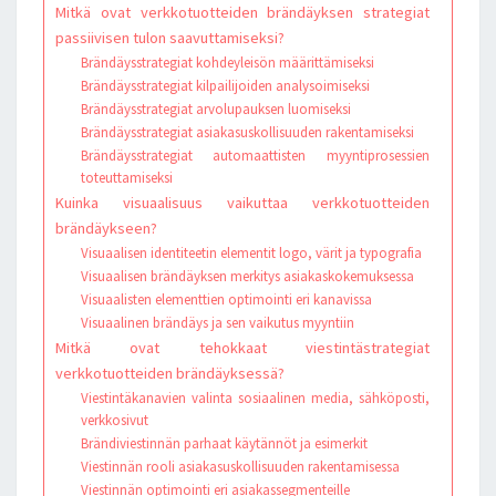
Mitkä ovat verkkotuotteiden brändäyksen strategiat
passiivisen tulon saavuttamiseksi?
Brändäysstrategiat kohdeyleisön määrittämiseksi
Brändäysstrategiat kilpailijoiden analysoimiseksi
Brändäysstrategiat arvolupauksen luomiseksi
Brändäysstrategiat asiakasuskollisuuden rakentamiseksi
Brändäysstrategiat automaattisten myyntiprosessien
toteuttamiseksi
Kuinka visuaalisuus vaikuttaa verkkotuotteiden
brändäykseen?
Visuaalisen identiteetin elementit logo, värit ja typografia
Visuaalisen brändäyksen merkitys asiakaskokemuksessa
Visuaalisten elementtien optimointi eri kanavissa
Visuaalinen brändäys ja sen vaikutus myyntiin
Mitkä ovat tehokkaat viestintästrategiat
verkkotuotteiden brändäyksessä?
Viestintäkanavien valinta sosiaalinen media, sähköposti,
verkkosivut
Brändiviestinnän parhaat käytännöt ja esimerkit
Viestinnän rooli asiakasuskollisuuden rakentamisessa
Viestinnän optimointi eri asiakassegmenteille