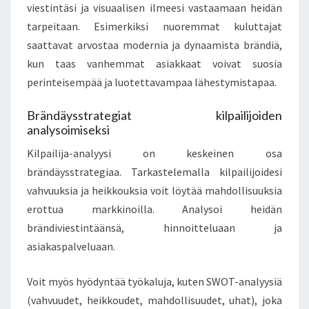
viestintäsi ja visuaalisen ilmeesi vastaamaan heidän
tarpeitaan. Esimerkiksi nuoremmat kuluttajat
saattavat arvostaa modernia ja dynaamista brändiä,
kun taas vanhemmat asiakkaat voivat suosia
perinteisempää ja luotettavampaa lähestymistapaa.
Brändäysstrategiat kilpailijoiden
analysoimiseksi
Kilpailija-analyysi on keskeinen osa
brändäysstrategiaa. Tarkastelemalla kilpailijoidesi
vahvuuksia ja heikkouksia voit löytää mahdollisuuksia
erottua markkinoilla. Analysoi heidän
brändiviestintäänsä, hinnoitteluaan ja
asiakaspalveluaan.
Voit myös hyödyntää työkaluja, kuten SWOT-analyysiä
(vahvuudet, heikkoudet, mahdollisuudet, uhat), joka