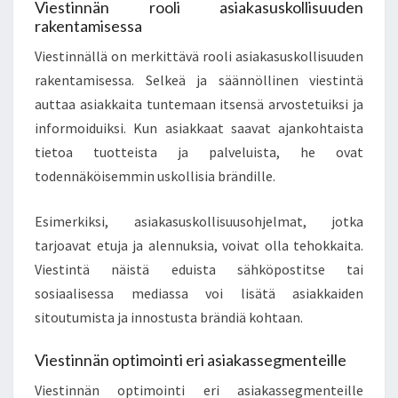
Viestinnän rooli asiakasuskollisuuden
rakentamisessa
Viestinnällä on merkittävä rooli asiakasuskollisuuden
rakentamisessa. Selkeä ja säännöllinen viestintä
auttaa asiakkaita tuntemaan itsensä arvostetuiksi ja
informoiduiksi. Kun asiakkaat saavat ajankohtaista
tietoa tuotteista ja palveluista, he ovat
todennäköisemmin uskollisia brändille.
Esimerkiksi, asiakasuskollisuusohjelmat, jotka
tarjoavat etuja ja alennuksia, voivat olla tehokkaita.
Viestintä näistä eduista sähköpostitse tai
sosiaalisessa mediassa voi lisätä asiakkaiden
sitoutumista ja innostusta brändiä kohtaan.
Viestinnän optimointi eri asiakassegmenteille
Viestinnän optimointi eri asiakassegmenteille