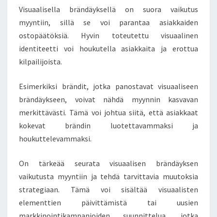
Visuaalisella brändäyksellä on suora vaikutus
myyntiin, sillä se voi parantaa asiakkaiden
ostopäätöksiä. Hyvin toteutettu visuaalinen
identiteetti voi houkutella asiakkaita ja erottua
kilpailijoista.
Esimerkiksi brändit, jotka panostavat visuaaliseen
brändäykseen, voivat nähdä myynnin kasvavan
merkittävästi. Tämä voi johtua siitä, että asiakkaat
kokevat brändin luotettavammaksi ja
houkuttelevammaksi.
On tärkeää seurata visuaalisen brändäyksen
vaikutusta myyntiin ja tehdä tarvittavia muutoksia
strategiaan. Tämä voi sisältää visuaalisten
elementtien päivittämistä tai uusien
markkinointikampanjoiden suunnittelua, jotka