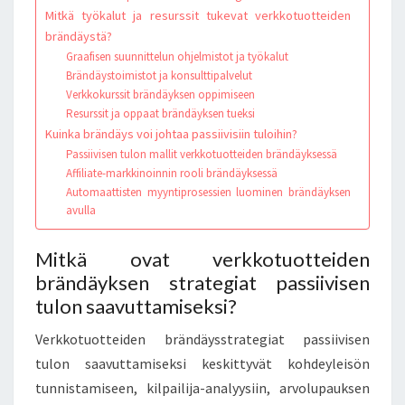
Mitkä työkalut ja resurssit tukevat verkkotuotteiden
brändäystä?
Graafisen suunnittelun ohjelmistot ja työkalut
Brändäystoimistot ja konsulttipalvelut
Verkkokurssit brändäyksen oppimiseen
Resurssit ja oppaat brändäyksen tueksi
Kuinka brändäys voi johtaa passiivisiin tuloihin?
Passiivisen tulon mallit verkkotuotteiden brändäyksessä
Affiliate-markkinoinnin rooli brändäyksessä
Automaattisten myyntiprosessien luominen brändäyksen
avulla
Mitkä ovat verkkotuotteiden
brändäyksen strategiat passiivisen
tulon saavuttamiseksi?
Verkkotuotteiden brändäysstrategiat passiivisen
tulon saavuttamiseksi keskittyvät kohdeyleisön
tunnistamiseen, kilpailija-analyysiin, arvolupauksen