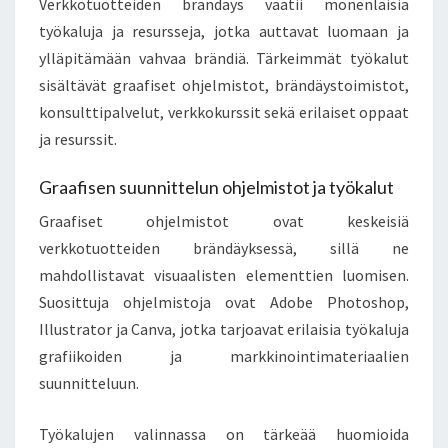
Verkkotuotteiden brändäys vaatii monenlaisia
työkaluja ja resursseja, jotka auttavat luomaan ja
ylläpitämään vahvaa brändiä. Tärkeimmät työkalut
sisältävät graafiset ohjelmistot, brändäystoimistot,
konsulttipalvelut, verkkokurssit sekä erilaiset oppaat
ja resurssit.
Graafisen suunnittelun ohjelmistot ja työkalut
Graafiset ohjelmistot ovat keskeisiä
verkkotuotteiden brändäyksessä, sillä ne
mahdollistavat visuaalisten elementtien luomisen.
Suosittuja ohjelmistoja ovat Adobe Photoshop,
Illustrator ja Canva, jotka tarjoavat erilaisia työkaluja
grafiikoiden ja markkinointimateriaalien
suunnitteluun.
Työkalujen valinnassa on tärkeää huomioida