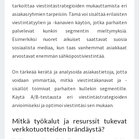
tarkoittaa viestintästrategioiden mukauttamista eri
asiakasryhmien tarpeisiin. Tämä voi sisältää erilaisten
viestintätyylien ja -kanavien käytön, jotka parhaiten
palvelevat kunkin segmentin mieltymyksiä.
Esimerkiksi nuoret aikuiset saattavat suosia
sosiaalista mediaa, kun taas vanhemmat asiakkaat
arvostavat enemmän sähköpostiviestintää.
On tärkeää kerätä ja analysoida asiakastietoja, jotta
voidaan ymmärtää, mitkä viestintäkanavat ja -
sisällöt toimivat parhaiten kullekin segmentille.
Käytä A/B-testausta eri viestintästrategioiden
arvioimiseksi ja optimoi viestintäsi sen mukaan.
Mitkä työkalut ja resurssit tukevat
verkkotuotteiden brändäystä?