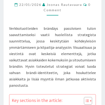
Comment
22/01/2026
Joonas Rautavaara
0
VIESTINTÄ
Comment
Verkkotuotteiden brändäys passiivisen tulon
saavuttamiseksi vaatii huolellista strategista
suunnittelua, jossa keskitytään kohdeyleisön
ymmärtämiseen ja kilpailija-analyysiin. Visuaalisuus ja
viestintä ovat keskeisiä elementtejä, jotka
vaikuttavat asiakkaiden kokemuksiin ja sitoutumiseen
brändiin. Hyvin toteutetut strategiat voivat luoda
vahvan brändi-identiteetin, joka houkuttelee
asiakkaita ja lisää myyntiä ilman jatkuvaa aktiivista
panostusta.
Key sections in the article: