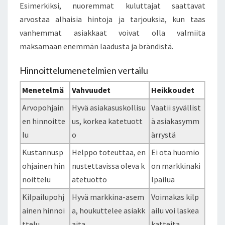
Esimerkiksi, nuoremmat kuluttajat saattavat
arvostaa alhaisia hintoja ja tarjouksia, kun taas
vanhemmat asiakkaat voivat olla valmiita
maksamaan enemmän laadusta ja brändistä.
Hinnoittelumenetelmien vertailu
Menetelmä
Vahvuudet
Heikkoudet
Arvopohjain
Hyvä asiakasuskollisu
Vaatii syvällist
en hinnoitte
us, korkea katetuott
ä asiakasymm
lu
o
ärrystä
Kustannusp
Helppo toteuttaa, en
Ei ota huomio
ohjainen hin
nustettavissa oleva k
on markkinaki
noittelu
atetuotto
lpailua
Kilpailupohj
Hyvä markkina-asem
Voimakas kilp
ainen hinnoi
a, houkuttelee asiakk
ailu voi laskea
ttelu
aita
katteita