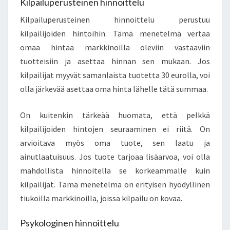
Kilpailuperusteinen hinnoittelu
Kilpailuperusteinen hinnoittelu perustuu
kilpailijoiden hintoihin. Tämä menetelmä vertaa
omaa hintaa markkinoilla oleviin vastaaviin
tuotteisiin ja asettaa hinnan sen mukaan. Jos
kilpailijat myyvät samanlaista tuotetta 30 eurolla, voi
olla järkevää asettaa oma hinta lähelle tätä summaa.
On kuitenkin tärkeää huomata, että pelkkä
kilpailijoiden hintojen seuraaminen ei riitä. On
arvioitava myös oma tuote, sen laatu ja
ainutlaatuisuus. Jos tuote tarjoaa lisäarvoa, voi olla
mahdollista hinnoitella se korkeammalle kuin
kilpailijat. Tämä menetelmä on erityisen hyödyllinen
tiukoilla markkinoilla, joissa kilpailu on kovaa.
Psykologinen hinnoittelu