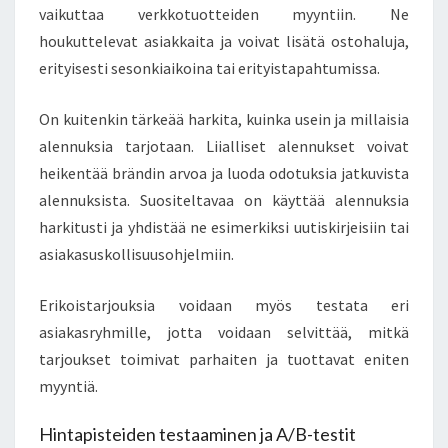
vaikuttaa verkkotuotteiden myyntiin. Ne
houkuttelevat asiakkaita ja voivat lisätä ostohaluja,
erityisesti sesonkiaikoina tai erityistapahtumissa.
On kuitenkin tärkeää harkita, kuinka usein ja millaisia
alennuksia tarjotaan. Liialliset alennukset voivat
heikentää brändin arvoa ja luoda odotuksia jatkuvista
alennuksista. Suositeltavaa on käyttää alennuksia
harkitusti ja yhdistää ne esimerkiksi uutiskirjeisiin tai
asiakasuskollisuusohjelmiin.
Erikoistarjouksia voidaan myös testata eri
asiakasryhmille, jotta voidaan selvittää, mitkä
tarjoukset toimivat parhaiten ja tuottavat eniten
myyntiä.
Hintapisteiden testaaminen ja A/B-testit