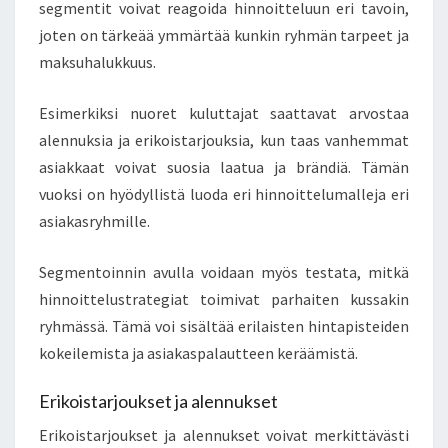
segmentit voivat reagoida hinnoitteluun eri tavoin,
joten on tärkeää ymmärtää kunkin ryhmän tarpeet ja
maksuhalukkuus.
Esimerkiksi nuoret kuluttajat saattavat arvostaa
alennuksia ja erikoistarjouksia, kun taas vanhemmat
asiakkaat voivat suosia laatua ja brändiä. Tämän
vuoksi on hyödyllistä luoda eri hinnoittelumalleja eri
asiakasryhmille.
Segmentoinnin avulla voidaan myös testata, mitkä
hinnoittelustrategiat toimivat parhaiten kussakin
ryhmässä. Tämä voi sisältää erilaisten hintapisteiden
kokeilemista ja asiakaspalautteen keräämistä.
Erikoistarjoukset ja alennukset
Erikoistarjoukset ja alennukset voivat merkittävästi