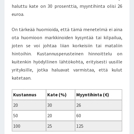
haluttu kate on 30 prosenttia, myyntihinta olisi 26
euroa.
On tärkeää huomioida, että tämä menetelmä ei aina
ota huomioon markkinoiden kysyntää tai kilpailua,
joten se voi johtaa liian korkeisiin tai mataliin
hintoihin. Kustannusperusteinen hinnoittelu on
kuitenkin hyödyllinen lähtökohta, erityisesti uusille
yrityksille, jotka haluavat varmistaa, että kulut
katetaan.
Kustannus
Kate (%)
Myyntihinta (€)
20
30
26
50
20
60
100
25
125