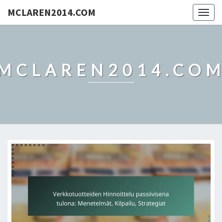
MCLAREN2014.COM
Togg
navig
MCLAREN2014.CO