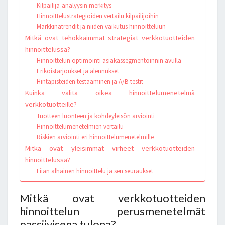
Kilpailija-analyysin merkitys
Hinnoittelustrategioiden vertailu kilpailijoihin
Markkinatrendit ja niiden vaikutus hinnoitteluun
Mitkä ovat tehokkaimmat strategiat verkkotuotteiden
hinnoittelussa?
Hinnoittelun optimointi asiakassegmentoinnin avulla
Erikoistarjoukset ja alennukset
Hintapisteiden testaaminen ja A/B-testit
Kuinka valita oikea hinnoittelumenetelmä
verkkotuotteille?
Tuotteen luonteen ja kohdeyleisön arviointi
Hinnoittelumenetelmien vertailu
Riskien arviointi eri hinnoittelumenetelmille
Mitkä ovat yleisimmät virheet verkkotuotteiden
hinnoittelussa?
Liian alhainen hinnoittelu ja sen seuraukset
Mitkä ovat verkkotuotteiden
hinnoittelun perusmenetelmät
passiivisena tulona?