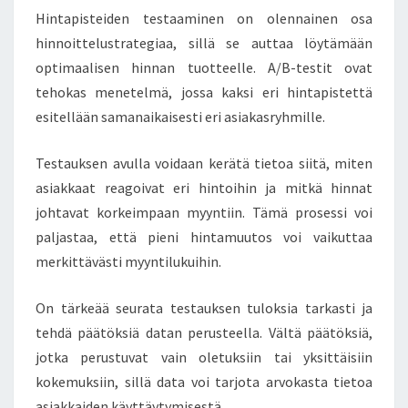
Hintapisteiden testaaminen on olennainen osa
hinnoittelustrategiaa, sillä se auttaa löytämään
optimaalisen hinnan tuotteelle. A/B-testit ovat
tehokas menetelmä, jossa kaksi eri hintapistettä
esitellään samanaikaisesti eri asiakasryhmille.
Testauksen avulla voidaan kerätä tietoa siitä, miten
asiakkaat reagoivat eri hintoihin ja mitkä hinnat
johtavat korkeimpaan myyntiin. Tämä prosessi voi
paljastaa, että pieni hintamuutos voi vaikuttaa
merkittävästi myyntilukuihin.
On tärkeää seurata testauksen tuloksia tarkasti ja
tehdä päätöksiä datan perusteella. Vältä päätöksiä,
jotka perustuvat vain oletuksiin tai yksittäisiin
kokemuksiin, sillä data voi tarjota arvokasta tietoa
asiakkaiden käyttäytymisestä.