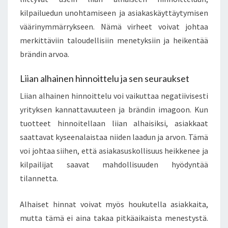
kilpailuedun unohtamiseen ja asiakaskäyttäytymisen
väärinymmärrykseen. Nämä virheet voivat johtaa
merkittäviin taloudellisiin menetyksiin ja heikentää
brändin arvoa.
Liian alhainen hinnoittelu ja sen seuraukset
Liian alhainen hinnoittelu voi vaikuttaa negatiivisesti
yrityksen kannattavuuteen ja brändin imagoon. Kun
tuotteet hinnoitellaan liian alhaisiksi, asiakkaat
saattavat kyseenalaistaa niiden laadun ja arvon. Tämä
voi johtaa siihen, että asiakasuskollisuus heikkenee ja
kilpailijat saavat mahdollisuuden hyödyntää
tilannetta.
Alhaiset hinnat voivat myös houkutella asiakkaita,
mutta tämä ei aina takaa pitkäaikaista menestystä.