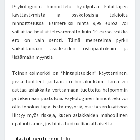
Psykologinen hinnoittelu hyödyntää kuluttajien
käyttäytymistä ja psykologisia tekijöitä
hinnoittelussa. Esimerkiksi hinta 9,99 euroa voi
vaikuttaa houkuttelevammalta kuin 10 euroa, vaikka
ero on vain sentti. Tämä menetelmä pyrkii
vaikuttamaan asiakkaiden ostopäätöksiin ja
lisäämään myyntiä.
Toinen esimerkki on “hintapisteiden” käyttäminen,
jossa tuotteet jaetaan eri hintaluokkiin. Tämä voi
auttaa asiakkaita vertaamaan tuotteita helpommin
ja tekemään päätöksiä. Psykologinen hinnoittelu voi
olla tehokas tapa lisätä myyntiä, mutta sen käyttöön
liittyy myös riskejä, kuten asiakkaiden mahdollinen
epäluottamus, jos hinta tuntuu liian alhaiselta.
Tilastollinen hinnoittelu