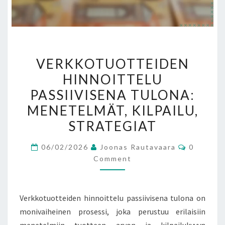
VERKKOTUOTTEIDEN
VERKKOTUOTTEIDEN
HINNOITTELU
HINNOITTELU
PASSIIVISENA
PASSIIVISENA TULONA:
TULONA:
MENETELMÄT,
MENETELMÄT, KILPAILU,
KILPAILU,
STRATEGIAT
STRATEGIAT
Comment
06/02/2026
Joonas Rautavaara
0
Comment
Verkkotuotteiden hinnoittelu passiivisena tulona on
monivaiheinen prosessi, joka perustuu erilaisiin
menetelmiin tuotteen arvon ja kilpailukyvyn